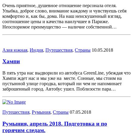
Очень приятное, душевное отношение персонала отеля.
Улыбка, доброе слово, внимание каждому и чувствуешь себя
комфортно и, как бы, дома. На наш неискушенный взгляд,
соотношение цены и качества наилучшее в Париже.
Неоспоримое преимущество — наличие собственной…
Азия южная
,
Индия
,
Путешествия
,
Страны
10.05.2018
Хампи
В пять утра нас выдворили из автобуса GreenLine, убеждая что
Хампи ждет нас и мы уже на месте. Сонные, мы стоим на
пустынной улице городка, который ни чем не напоминает
заброшенный город. Автобус ушел. Поблизости пара…
Путешествия
,
Румыния
,
Страны
07.05.2018
Румыния, апрель 2018. Подготовка и по
горячим следам.