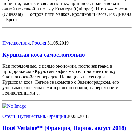
ночи, но, выстраивая логистику, пришлось пожертвовать
одной ночевкой в пользу Кемпера (Quimper). И так — Уэссан
(Ouessant) — остров пяти маяков, кроликов и Фога. Из Динана
в Брест…
Путешествия
,
Россия
31.05.2019
Куршская коса самостоятельно
Как порядочные, с целью экономии, после завтрака в
придорожном «Круассан-кафе» мы сели на электричку
Светлогорск-Зеленоградск. Наша цель на сегодня —
Куршская коса. Легкое знакомство с Зеленоградском, его
улочками, бюветом с минеральной водой, набережной и
великолепными…
Отели
,
Путешествия
,
Франция
30.08.2018
Hotel Verlaine** (Франция, Париж, август 2018)