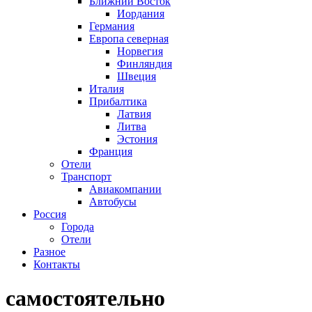
Ближний Восток
Иордания
Германия
Европа северная
Норвегия
Финляндия
Швеция
Италия
Прибалтика
Латвия
Литва
Эстония
Франция
Отели
Транспорт
Авиакомпании
Автобусы
Россия
Города
Отели
Разное
Контакты
самостоятельно