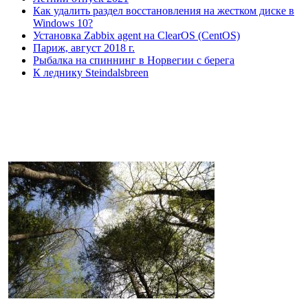
Как удалить раздел восстановления на жестком диске в
Windows 10?
Установка Zabbix agent на ClearOS (CentOS)
Париж, август 2018 г.
Рыбалка на спиннинг в Норвегии с берега
К леднику Steindalsbreen