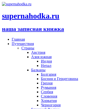
supernahodka.ru
наша записная книжка
Главная
Путешествия
Страны
Австрия
Азия южная
Индия
Непал
Балканы
Болгария
Босния и Герцеговина
Греция
Румыния
Сербия
Словения
Хорватия
Черногория