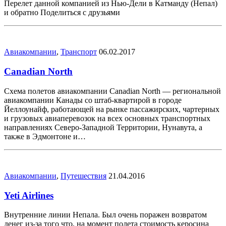
Перелет данной компанией из Нью-Дели в Катманду (Непал)
и обратно Поделиться с друзьями
Авиакомпании
,
Транспорт
06.02.2017
Canadian North
Схема полетов авиакомпании Canadian North — региональной
авиакомпании Канады со штаб-квартирой в городе
Йеллоунайф, работающей на рынке пассажирских, чартерных
и грузовых авиаперевозок на всех основных транспортных
направлениях Северо-Западной Территории, Нунавута, а
также в Эдмонтоне и…
Авиакомпании
,
Путешествия
21.04.2016
Yeti Airlines
Внутренние линии Непала. Был очень поражен возвратом
денег из-за того что, на момент полета стоимость керосина