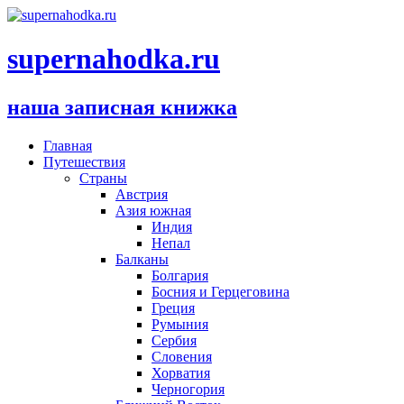
supernahodka.ru
наша записная книжка
Главная
Путешествия
Страны
Австрия
Азия южная
Индия
Непал
Балканы
Болгария
Босния и Герцеговина
Греция
Румыния
Сербия
Словения
Хорватия
Черногория