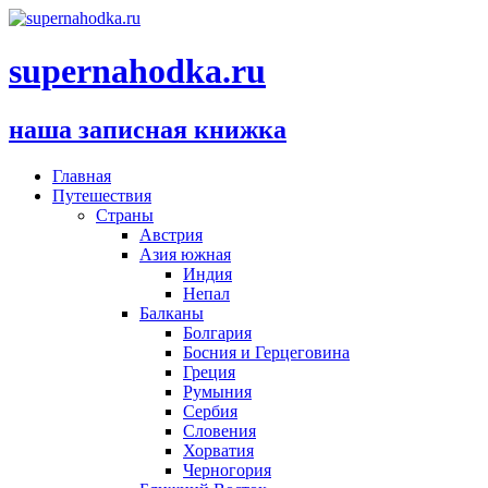
supernahodka.ru
наша записная книжка
Главная
Путешествия
Страны
Австрия
Азия южная
Индия
Непал
Балканы
Болгария
Босния и Герцеговина
Греция
Румыния
Сербия
Словения
Хорватия
Черногория