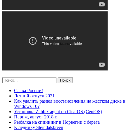
Найти:
Слава России!
Летний отпуск 2021
Как удалить раздел восстановления на жестком диске в
Windows 10?
Установка Zabbix agent на ClearOS (CentOS)
Париж, август 2018 г.
Рыбалка на спиннинг в Норвегии с берега
К леднику Steindalsbreen