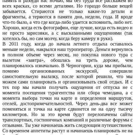
память и разбуди нас ночью, мы без труда все расскажем во
всех красках, со всеми деталями. Но гораздо больше вещей
забывается. Стираются не только какие-то детали и
фрагменты, а теряются в памяти дни, недели, года. И вроде
что-то было, а что где когда-либо удается вспомнить, либо нет.
Хорошо, когда есть фотографии, еще лучше, когда есть видео и
не просто зарисовки, а с высказанными ощущениями (так
хотелось бы, но сам молчу, когда беру камеру в руки).
В 2011 году, когда до начала летнего отдыха оставалось
меньше недели, накрылся наш туроператор. Деньги вернулись
в полном объеме через месяц, но покупка нового тура с
вылетом «завтра», обошлась на треть дороже, чем
планировалось изначально. В Черногории, куда мы прибыли,
помимо организованных экскурсий, совершили
самостоятельную вылазку, после которой решили, что мы
можем сами планировать и организовывать свой отдых. И с
тех пор мы начали получать ощущения от отпуска не с
момента посещения турагентства или сбора чемодана, а с
момента выбора точки на карте и определения маршрутов,
отелей, достопримечательностей. Через день-два все может
поменяться и точка на карте сдвинется не на одну тысячу
километров. Но за это время будут перелопачены сайты
транспортных, гостиничных компаний и различные форумы с
отзывами. Ты уже начинаешь жить следующим путешествием.
Со временем аппетиты растут и начинаешь планировать не на