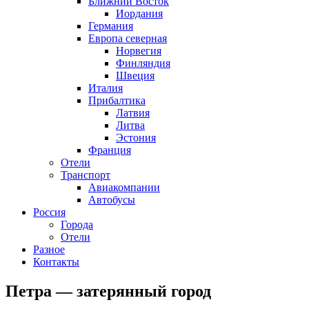
Ближний Восток
Иордания
Германия
Европа северная
Норвегия
Финляндия
Швеция
Италия
Прибалтика
Латвия
Литва
Эстония
Франция
Отели
Транспорт
Авиакомпании
Автобусы
Россия
Города
Отели
Разное
Контакты
Петра — затерянный город