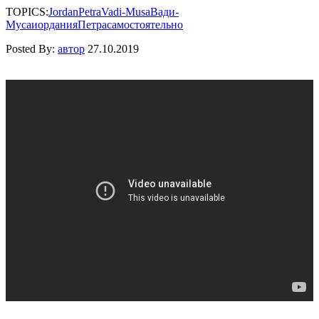
TOPICS:
Jordan
Petra
Vadi-Musa
Вади-
Муса
иордания
Петра
самостоятельно
Posted By:
автор
27.10.2019