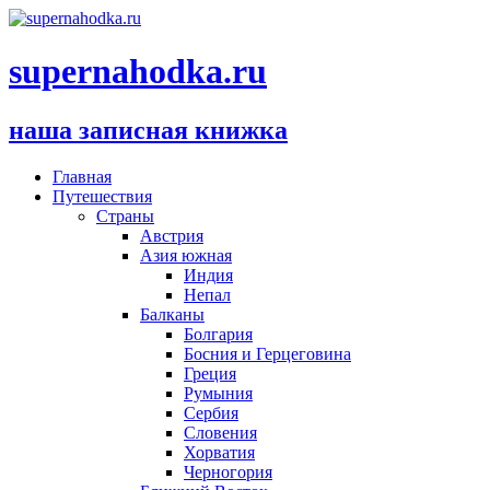
supernahodka.ru
наша записная книжка
Главная
Путешествия
Страны
Австрия
Азия южная
Индия
Непал
Балканы
Болгария
Босния и Герцеговина
Греция
Румыния
Сербия
Словения
Хорватия
Черногория