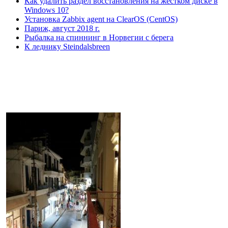
Как удалить раздел восстановления на жестком диске в
Windows 10?
Установка Zabbix agent на ClearOS (CentOS)
Париж, август 2018 г.
Рыбалка на спиннинг в Норвегии с берега
К леднику Steindalsbreen