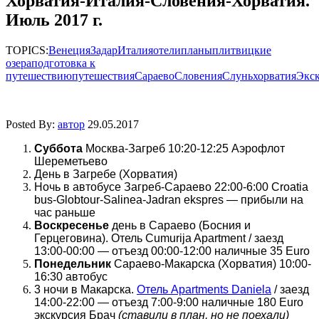
Хорватия-Италия-Словения-Хорватия.
Июль 2017 г.
TOPICS:
Венеция
Задар
Италия
отели
планы
плитвицкие
озера
подготовка к
путешествию
путешествия
Сараево
Словения
Слунь
хорватия
Экс
Posted By:
автор
29.05.2017
Суббота
Москва-Загреб 10:20-12:25 Аэрофлот
Шереметьево
День в Загребе (Хорватия)
Ночь в автобусе Загреб-Сараево 22:00-6:00 Croatia
bus-Globtour-Salinea-Jadran ekspres — прибыли на
час раньше
Воскресенье
день в Сараево (Босния и
Герцеговина). Отель Cumurija Apartment / заезд
13:00-00:00 — отъезд 00:00-12:00 наличные 35 Euro
Понедельник
Сараево-Макарска (Хорватия) 10:00-
16:30 автобус
3 ночи в Макарска.
Отель Apartments Daniela
/ заезд
14:00-22:00 — отъезд 7:00-9:00 наличные 180 Euro
экскурсия Брач
(ставили в план, но не поехали)