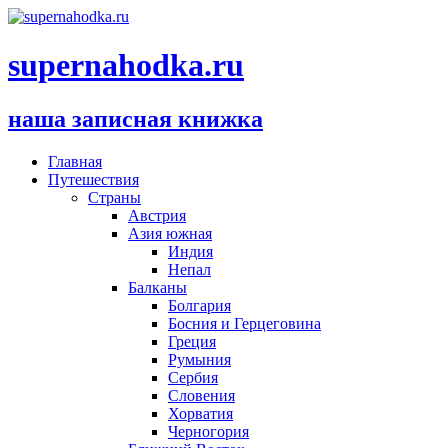
supernahodka.ru
наша записная книжка
Главная
Путешествия
Страны
Австрия
Азия южная
Индия
Непал
Балканы
Болгария
Босния и Герцеговина
Греция
Румыния
Сербия
Словения
Хорватия
Черногория