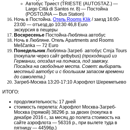
Автобус Триест (TRIESTE (AUTOSTAZ.) —
Largo Città di Santos nr. 8) — Постойна
(POSTOJNA — Bus Station)
Ночь в Постойна.
Отель Rooms Klik
/ заезд 16:00-
23:00 — отъезд до 10:30 46,8 Euro
экскурсия в пещеры
Воскресенье
Постойна-Любляна автобус
Ночь в Любляне. Отель Apartments and Rooms
Meščanka — 72 Euro
Понедельник
Любляна-Загреб автобус Crnja Tours
(покупали через сайт getbybus)
(проходящий из
Германии, опоздал на полчаса, под завязку.
Посадка на свободные места. Совет: в
ыбирать
местный автобус и с боольшим запасом времени
до самолета.)
Загреб-Москва 13:20-17:10 Аэрофлот Шереметьево
ИТОГО:
продолжительность: 17 дней
стоимость перелета: Аэрофлот Москва-Загреб-
Москва (прямой) 38296 р. за двоих (покупка в
декабре 2016 г., за месяц до полета стоимость на
сайте аэрофлота — 56316 р., при вылете туда в
пятницу — 44596р.)