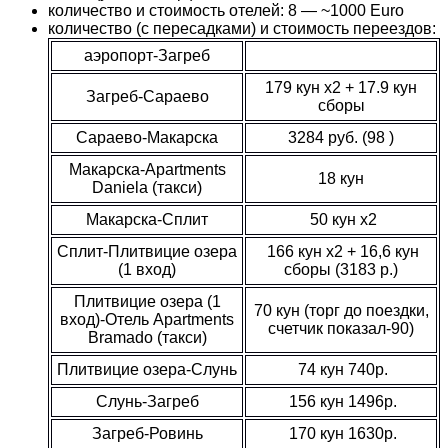
количество и стоимость отелей: 8 — ~1000 Euro
количество (с пересадками) и стоимость переездов:
аэропорт-Загреб
179 кун x2 + 17.9 кун
Загреб-Сараево
сборы
Сараево-Макарска
3284 руб. (98 )
Макарска-Apartments
18 кун
Daniela (такси)
Макарска-Сплит
50 кун x2
Сплит-Плитвицие озера
166 кун x2 + 16,6 кун
(1 вход)
сборы (3183 р.)
Плитвицие озера (1
70 кун (торг до поездки,
вход)-Отель Apartments
счетчик показал-90)
Bramado (такси)
Плитвицие озера-Слунь
74 кун 740р.
Слунь-Загреб
156 кун 1496р.
Загреб-Ровинь
170 кун 1630р.