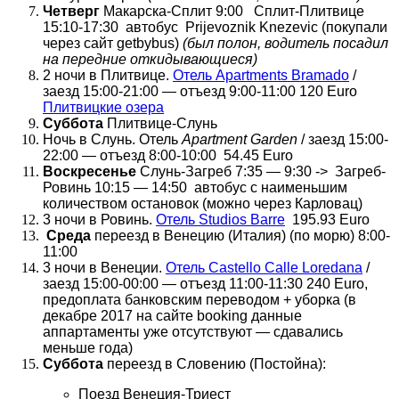
Четверг
Макарска-Сплит 9:00 Сплит-Плитвице
15:10-17:30 автобус Prijevoznik Knezevic (покупали
через сайт getbybus)
(был полон, водитель посадил
на передние откидывающиеся)
2 ночи в Плитвице.
Отель Apartments Bramado
/
заезд 15:00-21:00 — отъезд 9:00-11:00 120 Euro
Плитвицкие озера
Суббота
Плитвице-Слунь
Ночь в Слунь. Отель
Apartment Garden
/ заезд 15:00-
22:00 — отъезд 8:00-10:00 54.45 Euro
Воскресенье
Слунь-Загреб 7:35 — 9:30 -> Загреб-
Ровинь 10:15 — 14:50 автобус с наименьшим
количеством остановок (можно через Карловац)
3 ночи в Ровинь.
Отель Studios Barre
195.93 Euro
Среда
переезд в Венецию (Италия) (по морю) 8:00-
11:00
3 ночи в Венеции.
Отель Castello Calle Loredana
/
заезд 15:00-00:00 — отъезд 11:00-11:30 240 Euro,
предоплата банковским переводом + уборка (в
декабре 2017 на сайте booking данные
аппартаменты уже отсутствуют — сдавались
меньше года)
Суббота
переезд в Словению (Постойна):
Поезд Венеция-Триест