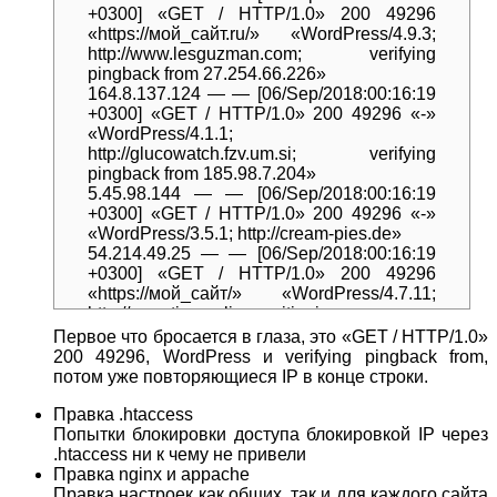
+0300] «GET / HTTP/1.0» 200 49296
«https://мой_сайт.ru/» «WordPress/4.9.3;
http://www.lesguzman.com; verifying
pingback from 27.254.66.226»
164.8.137.124 — — [06/Sep/2018:00:16:19
+0300] «GET / HTTP/1.0» 200 49296 «-»
«WordPress/4.1.1;
http://glucowatch.fzv.um.si; verifying
pingback from 185.98.7.204»
5.45.98.144 — — [06/Sep/2018:00:16:19
+0300] «GET / HTTP/1.0» 200 49296 «-»
«WordPress/3.5.1; http://cream-pies.de»
54.214.49.25 — — [06/Sep/2018:00:16:19
+0300] «GET / HTTP/1.0» 200 49296
«https://мой_сайт/» «WordPress/4.7.11;
http://reporting.onlinepositioning.com;
verifying pingback from 128.199.239.233»
Первое что бросается в глаза, это «GET / HTTP/1.0»
61.219.17.223 — — [06/Sep/2018:00:16:19
200 49296, WordPress и verifying pingback from,
+0300] «GET / HTTP/1.0» 200 49296
потом уже повторяющиеся IP в конце строки.
«https://мой_сайт/» «WordPress/4.9.1;
http://knifewindow.com; verifying pingback
Правка .htaccess
from 27.254.66.226»
Попытки блокировки доступа блокировкой IP через
54.208.65.81 — — [06/Sep/2018:00:16:19
.htaccess ни к чему не привели
+0300] «GET / HTTP/1.0» 200 49296 «-»
Правка nginx и appache
«WordPress/4.3.17; http://54.208.65.81;
Правка настроек как общих, так и для каждого сайта