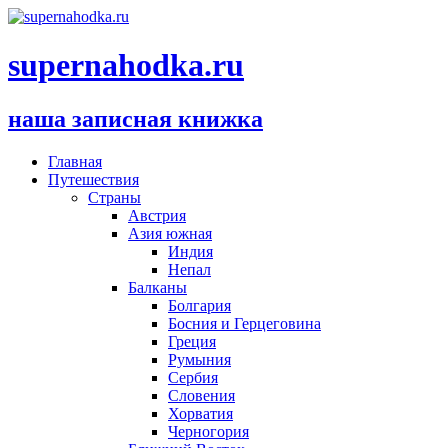
supernahodka.ru
наша записная книжка
Главная
Путешествия
Страны
Австрия
Азия южная
Индия
Непал
Балканы
Болгария
Босния и Герцеговина
Греция
Румыния
Сербия
Словения
Хорватия
Черногория