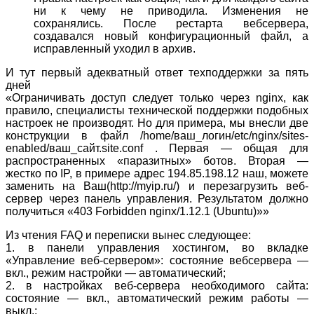
verifying pingback from 27.254.66.226»
ни к чему не приводила. Изменения не
82.139.182.150 — —
сохранялись. После рестарта вебсервера,
[06/Sep/2018:00:16:19 +0300] «GET /
создавался новый конфигурационный файл, а
HTTP/1.0» 200 49296 «-»
исправленный уходил в архив.
«WordPress/3.1.3;
И тут первый адекватный ответ техподдержки за пять
http://blog.aptekainternetowa.co»
дней
202.52.134.16 — — [06/Sep/2018:00:16:19
«Ограничивать доступ следует только через nginx, как
+0300] «GET / HTTP/1.0» 200 49296 «-»
правило, специалисты технической поддержки подобных
«WordPress/4.2.2;
настроек не производят. Но для примера, мы внесли две
http://www.mirchimusicawards.com;
конструкции в файл /home/ваш_логин/etc/nginx/sites-
verifying pingback from 171.244.32.170»
enabled/ваш_сайт.site.conf . Первая — общая для
93.191.132.129 — —
распространенных «паразитных» ботов. Вторая —
[06/Sep/2018:00:16:19 +0300] «GET /
жестко по IP, в примере адрес 194.85.198.12 наш, можете
HTTP/1.0» 200 49296 «https://мой_сайт/»
заменить на Ваш(http://myip.ru/) и перезагрузить веб-
«WordPress/4.9.8;
сервер через панель управления. Результатом должно
http://www.dingemansmechanischehorloges.nl;
получиться «403 Forbidden nginx/1.12.1 (Ubuntu)»»
verifying pingback from 27.254.66.226»
216.55.187.26 — — [06/Sep/2018:00:16:19
Из чтения FAQ и переписки вынес следующее:
+0300] «GET / HTTP/1.0» 200 49296 «-»
1. в панели управления хостингом, во вкладке
«WordPress/3.9; http://localhost; verifying
«Управление веб-сервером»: состояние вебсервера —
pingback from 128.199.239.233»
вкл., режим настройки — автоматический;
198.74.59.127 — — [06/Sep/2018:00:16:19
2. в настройках веб-сервера необходимого сайта:
+0300] «GET / HTTP/1.0» 200 49296 «-»
состояние — вкл., автоматический режим работы —
«WordPress/3.7.16;
выкл.;
http://bradass87theplay.com; verifying