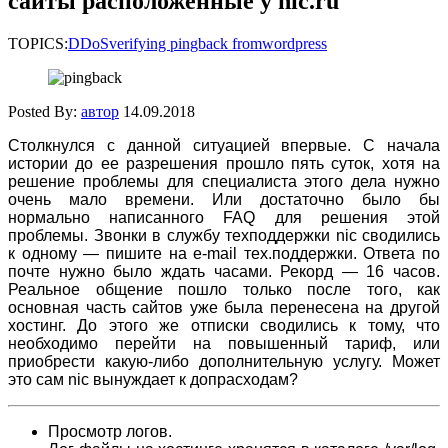
сайты расположенные у nic.ru
TOPICS:
DDoS
verifying pingback from
wordpress
Posted By:
автор
14.09.2018
Столкнулся с данной ситуацией впервые. С начала
истории до ее разрешения прошло пять суток, хотя на
решение проблемы для специалиста этого дела нужно
очень мало времени. Или достаточно было бы
нормально написанного FAQ для решения этой
проблемы. Звонки в службу техподдержки nic сводились
к одному — пишите на e-mail тех.поддержки. Ответа по
почте нужно было ждать часами. Рекорд — 16 часов.
Реальное общение пошло только после того, как
основная часть сайтов уже была перенесена на другой
хостинг. До этого же отписки сводились к тому, что
необходимо перейти на повышенный тариф, или
приобрести какую-либо дополнительную услугу. Может
это сам nic вынуждает к допрасходам?
Просмотр логов.