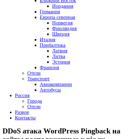
Ближний Восток
Иордания
Германия
Европа северная
Норвегия
Финляндия
Швеция
Италия
Прибалтика
Латвия
Литва
Эстония
Франция
Отели
Транспорт
Авиакомпании
Автобусы
Россия
Города
Отели
Разное
Контакты
DDoS атака WordPress Pingback на