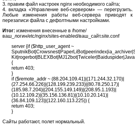
3. правим файл настроек nginx необходимого сайта;
pingback from 27.254.66.226»
4. вкладка «Управление веб-сервером» — перегрузить.
……
Любые изменения работы веб-сервера приводят к
перезаписи файла с дефолтными настройками.
Итог:
изменения внесенные в /home/
ваш_логин/etc/nginx/sites-enabled/ваш_сайт.site.conf
server {if ($http_user_agent ~
SputnikBot|Crowsnest|PaperLiBot|peerindex|ia_archiver|
Kit|rogerbot|BLEXBot|MJ12bot|Twiceler|Baiduspider|Ja
{
return 403;
}
if ($remote_addr ~ (88.204.109.41)|(171.244.32.170)|
(27.254.66.226)|(128.199.239.233)|(80.78.250.17)|
(185.98.7.204)|(204.155.149.149)|(208.95.1.193)|
(10.12.109.2)|(35.156.136.81)|(10.10.20.141)|
(36.84.109.123)|(122.160.113.225)) {
return 403;
}
Сайты работают, полет нормальный.