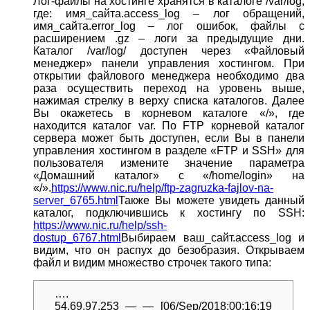
Лог-файлы на хостинге хранятся в каталоге /var/log,
где: имя_сайта.access_log – лог обращений,
имя_сайта.error_log – лог ошибок, файлы с
расширением .gz – логи за предыдущие дни.
Каталог /var/log/ доступен через «Файловый
менеджер» панели управления хостингом. При
открытии файлового менеджера необходимо два
раза осуществить переход на уровень выше,
нажимая стрелку в верху списка каталогов. Далее
Вы окажетесь в корневом каталоге «/», где
находится каталог var. По FTP корневой каталог
сервера может быть доступен, если Вы в панели
управления хостингом в разделе «FTP и SSH» для
пользователя измените значение параметра
«Домашний каталог» c «/home/login» на
«/».
https://www.nic.ru/help/ftp-zagruzka-fajlov-na-
server_6765.html
Также Вы можете увидеть данный
каталог, подключившись к хостингу по SSH:
https://www.nic.ru/help/ssh-
dostup_6767.html
Выбираем ваш_сайт.access_log и
видим, что он распух до безобразия. Открываем
файл и видим множество строчек такого типа:
….
54.69.97.253 — — [06/Sep/2018:00:16:19